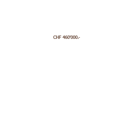
Preis ab
CHF 460'000.-
Preis ab
CHF 770'000.-
Keller UG (ca. 45m2)
CHF 70'000.-
Ausstattung
Aussen
CHF 8'000.-
Schwimmpool
CHF
80'000.-