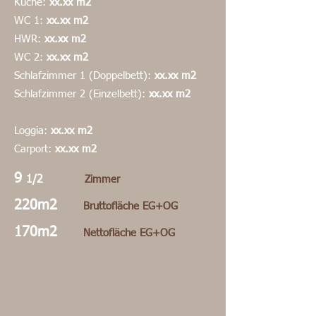
Küche:
xx.xx m2
WC 1:
xx.xx m2
HWR:
xx.xx m2
WC 2:
xx.xx m2
Schlafzimmer 1 (Doppelbett):
xx.xx m2
Schlafzimmer 2 (Einzelbett):
xx.xx m2
Loggia:
xx.xx m2
Carport:
xx.xx m2
9
1/2
Zimmer
220m2
Bruttofläche EG+OG
170m2
Nettofläche EG+OG